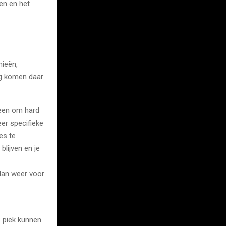
en en het
nieën,
ng komen daar
leen om hard
er specifieke
es te
lijven en je
 dan weer voor
 piek kunnen