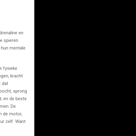
drenaline en
je spieren
k hun mentale
e fysieke
gen, kracht
t dat
 bocht, sprong
t, en de beste
omen. De
an de motor,
ur zelf. Want