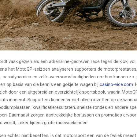
rdt vaak gezien als een adrenaline-gedreven race tegen de klok, vol 
jdens het MotoGP-seizoen analyseren supporters de motorprestaties
, aerodynamica en zelfs weersomstandigheden om hun kansen zo g
 en op basis van die kennis een gokje te wagen bij
casino-vice.com
. 
zich door een uitgebreid en overzichtelijk sportsbook, waarin MotoG
ats inneemt. Supporters kunnen er niet alleen inzetten op de winnaa
odiumplaatsen, kwalificatieresultaten, snelste rondes en andere spe
n. Daarnaast zorgen aantrekkelijke bonussen en promoties ervoor
d wordt, zeker tijdens grote raceweekenden.
en echter niet beseffen, is dat motorsport een van de fysiek meest