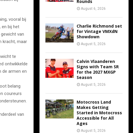
Rounds
August 6, 2026
ng, vooral bij
Charlie Richmond set
en bij het
for Vintage VMXdN
t gewicht van
Showdown
m kracht, maar
August 5, 2026
nwicht te
Calvin Vlaanderen
ed ontwikkelde
Signs with Team SR
an de armen en
for the 2027 MXGP
Season
August 5, 2026
root belang
ken coureurs
ondersteunen.
Motocross Land
Makes Getting
Started in Motocross
nderdeel van
Accessible for All
Ages
August 5, 2026