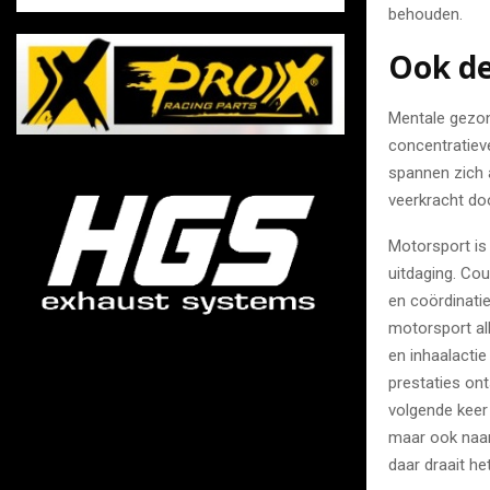
behouden.
Ook de
Mentale gezon
concentratieve
spannen zich 
veerkracht do
Motorsport is 
uitdaging. Co
en coördinati
motorsport all
en inhaalactie
prestaties on
volgende keer 
maar ook naar
daar draait het