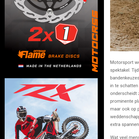
Motorsport wo
spektakel. Ti
bandenkeuzes
in te schatten
onderscheidt 
prominente pla
maar ook op p
weddenschappe
extra spannen
Wat veel mens