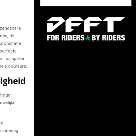
azendsnelle
rein, de
coördinatie
 perfecte
en, balspellen
nele coureurs.
igheid
 hoge
uwelijks
te-
rmindering.