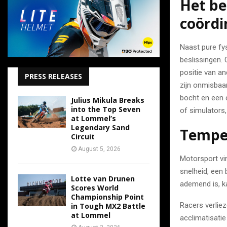
Het be
coördi
Naast pure fy
beslissingen.
positie van a
PRESS RELEASES
zijn onmisbaar
bocht en een c
Julius Mikula Breaks
into the Top Seven
of simulators
at Lommel’s
Legendary Sand
Temper
Circuit
August 5, 2026
Motorsport vi
snelheid, een
Lotte van Drunen
ademend is, ka
Scores World
Championship Point
Racers verliez
in Tough MX2 Battle
at Lommel
acclimatisatie