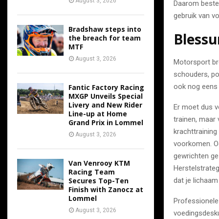
August 3, 2026
Daarom bested
gebruik van v
Bradshaw steps into
Blessu
the breach for team
MTF
August 3, 2026
Motorsport bre
schouders, po
ook nog eens 
Fantic Factory Racing
MXGP Unveils Special
Livery and New Rider
Er moet dus v
Line-up at Home
trainen, maar
Grand Prix in Lommel
krachttrainin
August 3, 2026
voorkomen. Oo
gewrichten ge
Van Venrooy KTM
Herstelstrate
Racing Team
Secures Top-Ten
dat je lichaam
Finish with Zanocz at
Lommel
Professionele
August 3, 2026
voedingsdesku