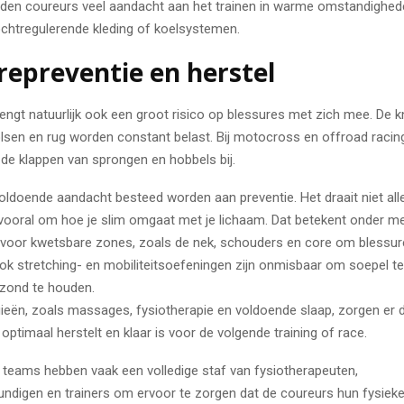
en coureurs veel aandacht aan het trainen in warme omstandighed
ochtregulerende kleding of koelsystemen.
repreventie en herstel
ngt natuurlijk ook een groot risico op blessures met zich mee. De k
lsen en rug worden constant belast. Bij motocross en offroad raci
de klappen van sprongen en hobbels bij.
oldoende aandacht besteed worden aan preventie. Het draait niet al
 vooral om hoe je slim omgaat met je lichaam. Dat betekent onder me
g voor kwetsbare zones, zoals de nek, schouders en core om blessur
k stretching- en mobiliteitsoefeningen zijn onmisbaar om soepel te b
zond te houden.
gieën, zoals massages, fysiotherapie en voldoende slaap, zorgen er
 optimaal herstelt en klaar is voor de volgende training of race.
 teams hebben vaak een volledige staf van fysiotherapeuten,
ndigen en trainers om ervoor te zorgen dat de coureurs hun fysieke