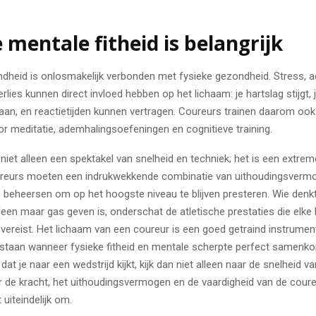
 mentale fitheid is belangrijk
dheid is onlosmakelijk verbonden met fysieke gezondheid. Stress, a
rlies kunnen direct invloed hebben op het lichaam: je hartslag stijgt, 
aan, en reactietijden kunnen vertragen. Coureurs trainen daarom oo
or meditatie, ademhalingsoefeningen en cognitieve training.
niet alleen een spektakel van snelheid en techniek; het is een extrem
ureurs moeten een indrukwekkende combinatie van uithoudingsvermo
e beheersen om op het hoogste niveau te blijven presteren. Wie denk
een maar gas geven is, onderschat de atletische prestaties die elke
 vereist. Het lichaam van een coureur is een goed getraind instrumen
tstaan wanneer fysieke fitheid en mentale scherpte perfect samenk
dat je naar een wedstrijd kijkt, kijk dan niet alleen naar de snelheid v
 de kracht, het uithoudingsvermogen en de vaardigheid van de coure
 uiteindelijk om.