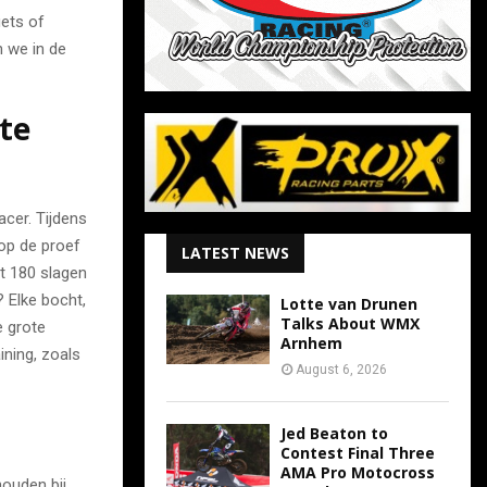
iets of
n we in de
te
acer. Tijdens
 op de proef
LATEST NEWS
ot 180 slagen
? Elke bocht,
Lotte van Drunen
Talks About WMX
e grote
Arnhem
ining, zoals
August 6, 2026
Jed Beaton to
Contest Final Three
AMA Pro Motocross
houden bij