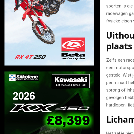
sporten is die
racewagen gaat
fysieke eisen
Uithou
plaats
Zelfs een race
een motorsport
gesteld. Wist 
per minuut heb
sprong of inha
gevolgen hebb
hardlopen, fi
Licham
Het zal je nie