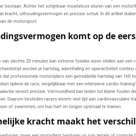
 er bestaan. Achter het schijnbaar moeiteloze sturen van een motorf
 kracht, uithoudingsvermogen en precisie schuil. In dit artikel duike
 van de motorsport.
dingsvermogen komt op de eers
 van slechts 20 minuten kan extreme fysieke eisen stellen aan een r
wedstrijd worden je hartslag, ademhaling en spieractiviteit continu
je dat professionele motorrijders een gemiddelde hartslag van 160 t
ben tijdens de race, vergelijkbaar met een intensieve cardio-training
alactie vereist precisie. Vermoeidheid kan leiden tot kleine fouten di
en. Daarom besteden racers enorm veel tijd aan cardiovasculaire tra
etsen of zwemmen, om hun hart en longen optimaal te trainen.
elijke kracht maakt het verschil
t verbazen, maar een motorfiets besturen op ruig terrein of controle 