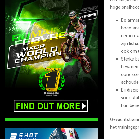
hoge snelhede
De armen
hoge sne
nemen va
zijn lic
ook om u
Sterke bu
bewaren 
core zor
schoude
Bij disc
voor sta
hun bene
Gewichtstrain
het trainings