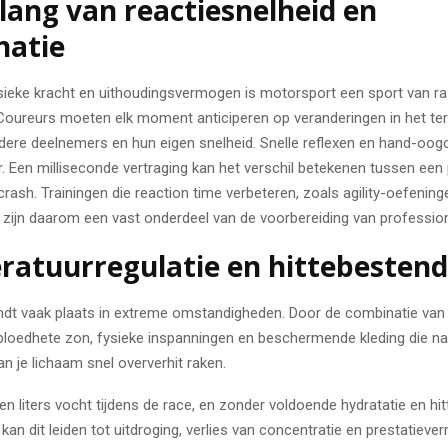
lang van reactiesnelheid en
natie
sieke kracht en uithoudingsvermogen is motorsport een sport van r
 Coureurs moeten elk moment anticiperen op veranderingen in het ter
ndere deelnemers en hun eigen snelheid. Snelle reflexen en hand-oog
. Een milliseconde vertraging kan het verschil betekenen tussen een
rash. Trainingen die reaction time verbeteren, zoals agility-oefening
, zijn daarom een vast onderdeel van de voorbereiding van professio
atuurregulatie en hittebestend
ndt vaak plaats in extreme omstandigheden. Door de combinatie van
 bloedhete zon, fysieke inspanningen en beschermende kleding die na
n je lichaam snel oververhit raken.
en liters vocht tijdens de race, en zonder voldoende hydratatie en hit
 kan dit leiden tot uitdroging, verlies van concentratie en prestatieve