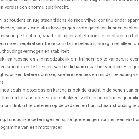
n vereist een enorme spierkracht.
, schouders en rug staan tijdens de race vrijwel continu onder spanni
lheden, waar kleine stuurbewegingen grote gevolgen kunnen hebben, 
n scherpe bochten, waarbij de rijder actief moet tegensturen en he
haam moet verplaatsen. Deze constante belasting vraagt niet alleen o
ithoudingsvermogen en stabiliteit.
ik- en rugspieren zijn noodzakelijk om trillingen op te vangen, je eve
en kracht over te brengen van het lichaam naar het voertuig. Een go
gt voor een betere controle, snellere reacties en minder belasting v
rs.
iplines zoals motocross en karting is ook de kracht in de benen van g
biliteit en het absorberen van schokken. Zelfs in circuitraces gebrui
n om druk uit te oefenen op de pedalen en hun lichaamshouding te 
ing, functionele oefeningen en sprongoefeningen vormen een vast o
programma van een motorracer.