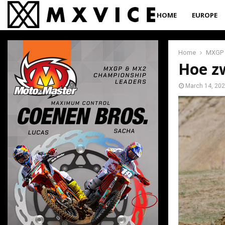
HOME
EUROPE
Home
MXGP
Hoe zw
March 14, 20