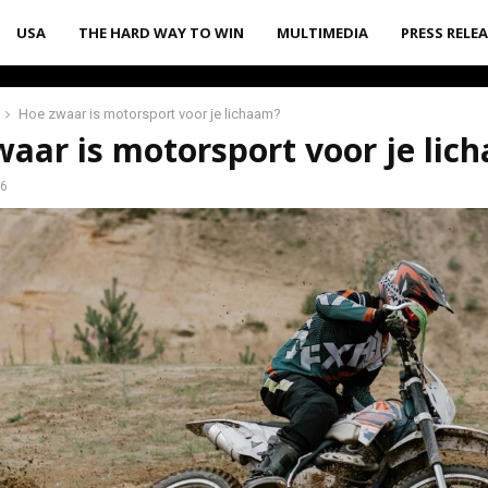
USA
THE HARD WAY TO WIN
MULTIMEDIA
PRESS RELE
Hoe zwaar is motorsport voor je lichaam?
aar is motorsport voor je lic
26