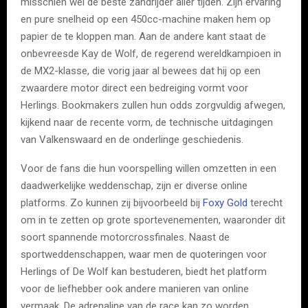
misschien wel de beste zandrijder aller tijden. Zijn ervaring
en pure snelheid op een 450cc-machine maken hem op
papier de te kloppen man. Aan de andere kant staat de
onbevreesde Kay de Wolf, de regerend wereldkampioen in
de MX2-klasse, die vorig jaar al bewees dat hij op een
zwaardere motor direct een bedreiging vormt voor
Herlings. Bookmakers zullen hun odds zorgvuldig afwegen,
kijkend naar de recente vorm, de technische uitdagingen
van Valkenswaard en de onderlinge geschiedenis.
Voor de fans die hun voorspelling willen omzetten in een
daadwerkelijke weddenschap, zijn er diverse online
platforms. Zo kunnen zij bijvoorbeeld bij
Foxy Gold
terecht
om in te zetten op grote sportevenementen, waaronder dit
soort spannende motorcrossfinales. Naast de
sportweddenschappen, waar men de quoteringen voor
Herlings of De Wolf kan bestuderen, biedt het platform
voor de liefhebber ook andere manieren van online
vermaak. De adrenaline van de race kan zo worden