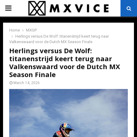
PRIMARY
MENU
Home
MXGP
Herlings versus De Wolf: titanenstrijd keert terug naar
Valkenswaard voor de Dutch MX Season Finale
Herlings versus De Wolf:
titanenstrijd keert terug naar
Valkenswaard voor de Dutch MX
Season Finale
March 14, 2026