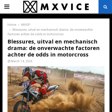
PRIMARY
MENU
Home
MXGP
Blessures, uitval en mechanisch drama: de onverwachte
factoren achter de odds in motorcross
Blessures, uitval en mechanisch
drama: de onverwachte factoren
achter de odds in motorcross
March 14, 2026