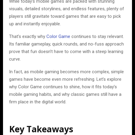
While today’s mobile games are packed with stunning
visuals, detailed storylines, and endless features, plenty of
players still gravitate toward games that are easy to pick
up and instantly enjoyable.
That’s exactly why
Color Game
continues to stay relevant.
Its familiar gameplay, quick rounds, and no-fuss approach
prove that fun doesn’t have to come with a steep learning
curve.
In fact, as mobile gaming becomes more complex, simple
games have become even more refreshing. Let’s explore
why Color Game continues to shine, how it fits today’s
mobile gaming habits, and why classic games still have a
firm place in the digital world.
Key Takeaways