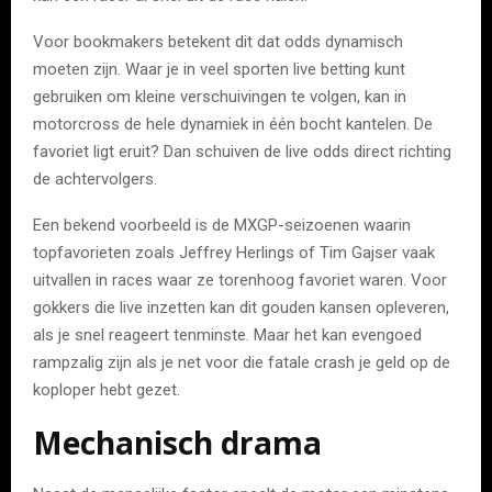
Voor bookmakers betekent dit dat odds dynamisch
moeten zijn. Waar je in veel sporten live betting kunt
gebruiken om kleine verschuivingen te volgen, kan in
motorcross de hele dynamiek in één bocht kantelen. De
favoriet ligt eruit? Dan schuiven de live odds direct richting
de achtervolgers.
Een bekend voorbeeld is de MXGP-seizoenen waarin
topfavorieten zoals Jeffrey Herlings of Tim Gajser vaak
uitvallen in races waar ze torenhoog favoriet waren. Voor
gokkers die live inzetten kan dit gouden kansen opleveren,
als je snel reageert tenminste. Maar het kan evengoed
rampzalig zijn als je net voor die fatale crash je geld op de
koploper hebt gezet.
Mechanisch drama