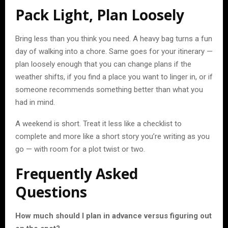
Pack Light, Plan Loosely
Bring less than you think you need. A heavy bag turns a fun
day of walking into a chore. Same goes for your itinerary —
plan loosely enough that you can change plans if the
weather shifts, if you find a place you want to linger in, or if
someone recommends something better than what you
had in mind.
A weekend is short. Treat it less like a checklist to
complete and more like a short story you’re writing as you
go — with room for a plot twist or two.
Frequently Asked
Questions
How much should I plan in advance versus figuring out