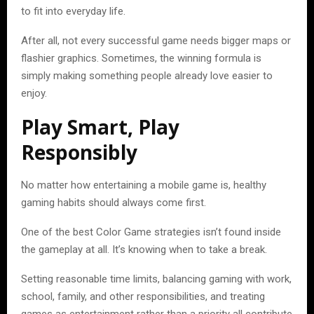
to fit into everyday life.
After all, not every successful game needs bigger maps or
flashier graphics. Sometimes, the winning formula is
simply making something people already love easier to
enjoy.
Play Smart, Play
Responsibly
No matter how entertaining a mobile game is, healthy
gaming habits should always come first.
One of the best Color Game strategies isn’t found inside
the gameplay at all. It’s knowing when to take a break.
Setting reasonable time limits, balancing gaming with work,
school, family, and other responsibilities, and treating