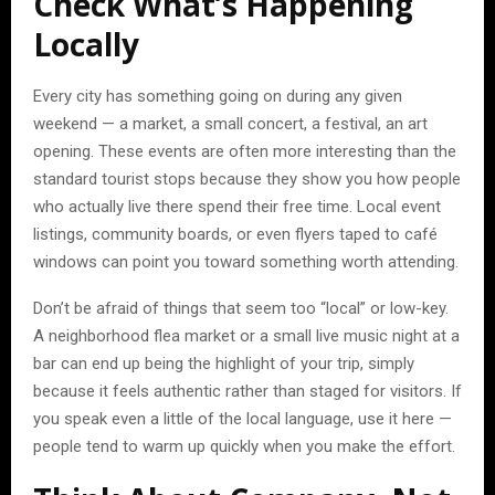
Check What’s Happening
Locally
Every city has something going on during any given
weekend — a market, a small concert, a festival, an art
opening. These events are often more interesting than the
standard tourist stops because they show you how people
who actually live there spend their free time. Local event
listings, community boards, or even flyers taped to café
windows can point you toward something worth attending.
Don’t be afraid of things that seem too “local” or low-key.
A neighborhood flea market or a small live music night at a
bar can end up being the highlight of your trip, simply
because it feels authentic rather than staged for visitors. If
you speak even a little of the local language, use it here —
people tend to warm up quickly when you make the effort.