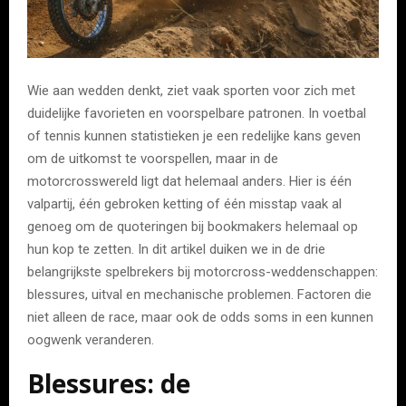
Wie aan wedden denkt, ziet vaak sporten voor zich met
duidelijke favorieten en voorspelbare patronen. In voetbal
of tennis kunnen statistieken je een redelijke kans geven
om de uitkomst te voorspellen, maar in de
motorcrosswereld ligt dat helemaal anders. Hier is één
valpartij, één gebroken ketting of één misstap vaak al
genoeg om de quoteringen bij bookmakers helemaal op
hun kop te zetten. In dit artikel duiken we in de drie
belangrijkste spelbrekers bij motorcross-weddenschappen:
blessures, uitval en mechanische problemen. Factoren die
niet alleen de race, maar ook de odds soms in een kunnen
oogwenk veranderen.
Blessures: de