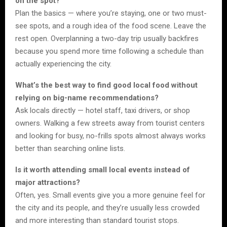
on the spot?
Plan the basics — where you’re staying, one or two must-
see spots, and a rough idea of the food scene. Leave the
rest open. Overplanning a two-day trip usually backfires
because you spend more time following a schedule than
actually experiencing the city.
What’s the best way to find good local food without
relying on big-name recommendations?
Ask locals directly — hotel staff, taxi drivers, or shop
owners. Walking a few streets away from tourist centers
and looking for busy, no-frills spots almost always works
better than searching online lists.
Is it worth attending small local events instead of
major attractions?
Often, yes. Small events give you a more genuine feel for
the city and its people, and they’re usually less crowded
and more interesting than standard tourist stops.