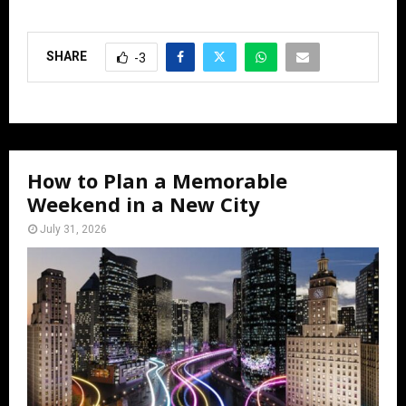
SHARE
-3
How to Plan a Memorable
Weekend in a New City
July 31, 2026