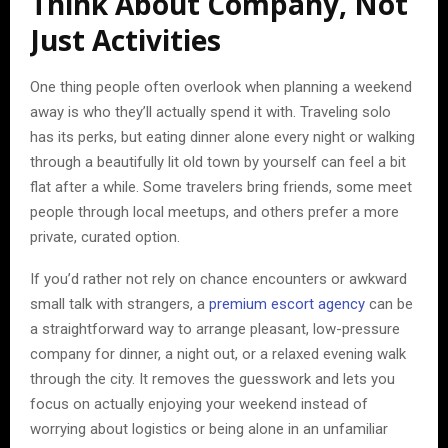
Think About Company, Not
Just Activities
One thing people often overlook when planning a weekend
away is who they’ll actually spend it with. Traveling solo
has its perks, but eating dinner alone every night or walking
through a beautifully lit old town by yourself can feel a bit
flat after a while. Some travelers bring friends, some meet
people through local meetups, and others prefer a more
private, curated option.
If you’d rather not rely on chance encounters or awkward
small talk with strangers, a
premium escort agency
can be
a straightforward way to arrange pleasant, low-pressure
company for dinner, a night out, or a relaxed evening walk
through the city. It removes the guesswork and lets you
focus on actually enjoying your weekend instead of
worrying about logistics or being alone in an unfamiliar