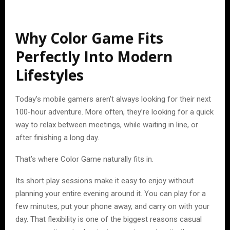
Why Color Game Fits
Perfectly Into Modern
Lifestyles
Today’s mobile gamers aren’t always looking for their next
100-hour adventure. More often, they’re looking for a quick
way to relax between meetings, while waiting in line, or
after finishing a long day.
That’s where Color Game naturally fits in.
Its short play sessions make it easy to enjoy without
planning your entire evening around it. You can play for a
few minutes, put your phone away, and carry on with your
day. That flexibility is one of the biggest reasons casual