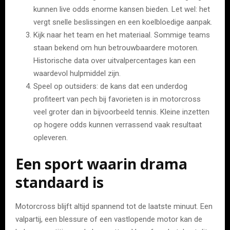
kunnen live odds enorme kansen bieden. Let wel: het
vergt snelle beslissingen en een koelbloedige aanpak.
Kijk naar het team en het materiaal. Sommige teams
staan bekend om hun betrouwbaardere motoren.
Historische data over uitvalpercentages kan een
waardevol hulpmiddel zijn.
Speel op outsiders: de kans dat een underdog
profiteert van pech bij favorieten is in motorcross
veel groter dan in bijvoorbeeld tennis. Kleine inzetten
op hogere odds kunnen verrassend vaak resultaat
opleveren.
Een sport waarin drama
standaard is
Motorcross blijft altijd spannend tot de laatste minuut. Een
valpartij, een blessure of een vastlopende motor kan de